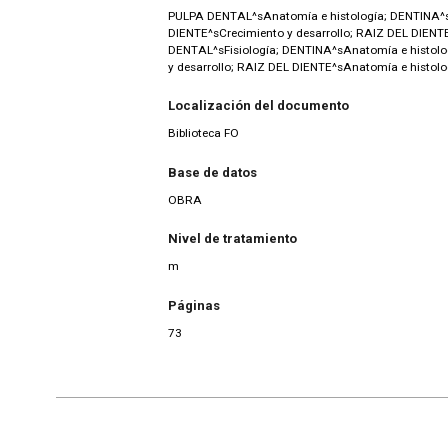
PULPA DENTAL^sAnatomía e histología; DENTINA^s
DIENTE^sCrecimiento y desarrollo; RAIZ DEL DIENT
DENTAL^sFisiología; DENTINA^sAnatomía e histolo
y desarrollo; RAIZ DEL DIENTE^sAnatomía e histol
Localización del documento
Biblioteca FO
Base de datos
OBRA
Nivel de tratamiento
m
Páginas
73