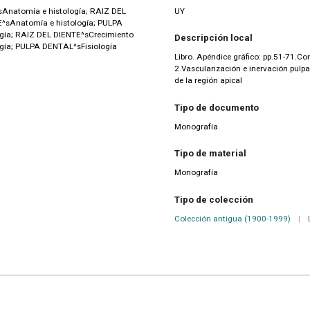
Anatomía e histología; RAIZ DEL
UY
E^sAnatomía e histología; PULPA
gía; RAIZ DEL DIENTE^sCrecimiento
Descripción local
ogía; PULPA DENTAL^sFisiología
Libro. Apéndice gráfico: pp.51-71.Con
2.Vascularización e inervación pulpar
de la región apical
Tipo de documento
Monografía
Tipo de material
Monografía
Tipo de colección
Colección antigua (1900-1999)
|