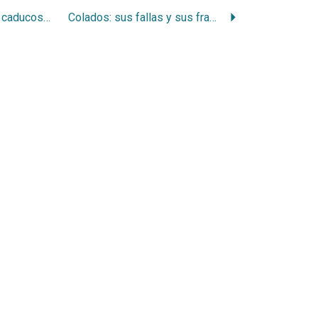
Avulsión de dientes caducos y permanentes jóvenes
Colados: sus fallas y sus fracasos. Soluciones