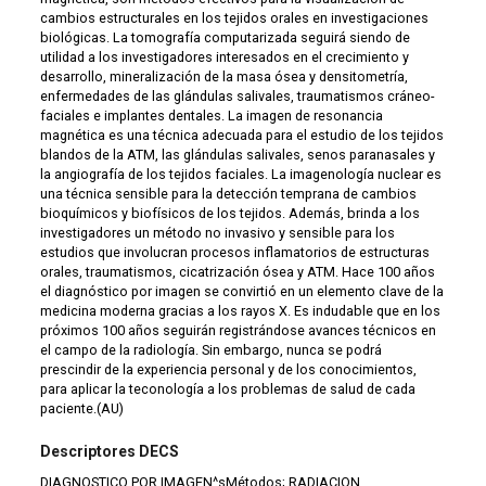
cambios estructurales en los tejidos orales en investigaciones
biológicas. La tomografía computarizada seguirá siendo de
utilidad a los investigadores interesados en el crecimiento y
desarrollo, mineralización de la masa ósea y densitometría,
enfermedades de las glándulas salivales, traumatismos cráneo-
faciales e implantes dentales. La imagen de resonancia
magnética es una técnica adecuada para el estudio de los tejidos
blandos de la ATM, las glándulas salivales, senos paranasales y
la angiografía de los tejidos faciales. La imagenología nuclear es
una técnica sensible para la detección temprana de cambios
bioquímicos y biofísicos de los tejidos. Además, brinda a los
investigadores un método no invasivo y sensible para los
estudios que involucran procesos inflamatorios de estructuras
orales, traumatismos, cicatrización ósea y ATM. Hace 100 años
el diagnóstico por imagen se convirtió en un elemento clave de la
medicina moderna gracias a los rayos X. Es indudable que en los
próximos 100 años seguirán registrándose avances técnicos en
el campo de la radiología. Sin embargo, nunca se podrá
prescindir de la experiencia personal y de los conocimientos,
para aplicar la teconología a los problemas de salud de cada
paciente.(AU)
Descriptores DECS
DIAGNOSTICO POR IMAGEN^sMétodos; RADIACION