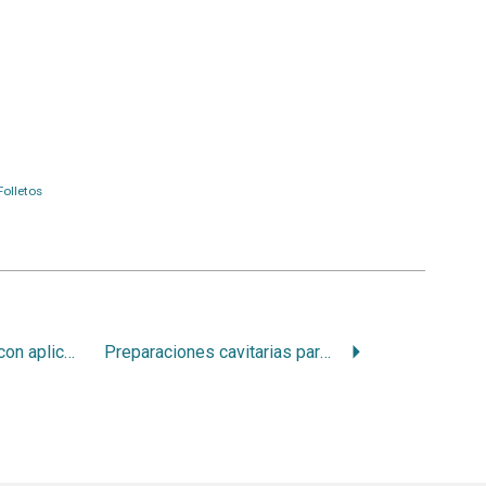
Folletos
Anatomía Dinámica(con aplicaciones a la cirugía). Región de la glándula submaxilar ensanchada
Preparaciones cavitarias para incrustaciones