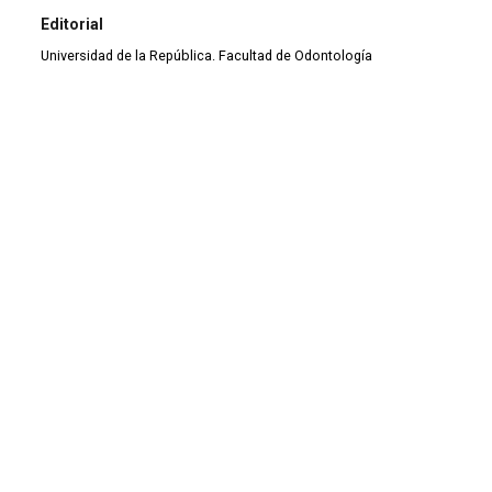
Editorial
Universidad de la República. Facultad de Odontología
Ciudad de publicación
Montevideo
País de publicación
UY
Descripción local
Acompañan al trabajo 13 figuras
Tipo de documento
Artículo de divulgación
Tipo de material
Artículo de divulgación
Tipo de colección