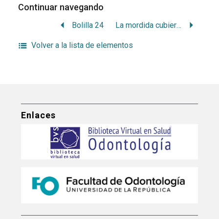
Continuar navegando
Bolilla 24
La mordida cubierta (deckbiss) y su tratamiento con la placa de giro (schwengplate) de ‘groth’
Volver a la lista de elementos
Enlaces