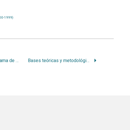
00-1999)
Bases para un programa de salud oral en la Escuela Rural Nro.89, Santos Lugares
Bases teóricas y metodológicas para la discusión de los problemas de la implantología y la estabilización intraósea