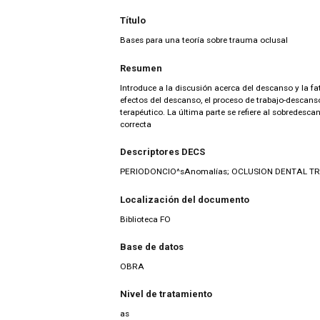
Título
Bases para una teoría sobre trauma oclusal
Resumen
Introduce a la discusión acerca del descanso y la fa
efectos del descanso, el proceso de trabajo-descan
terapéutico. La última parte se refiere al sobredesca
correcta
Descriptores DECS
PERIODONCIO^sAnomalías; OCLUSION DENTAL T
Localización del documento
Biblioteca FO
Base de datos
OBRA
Nivel de tratamiento
as