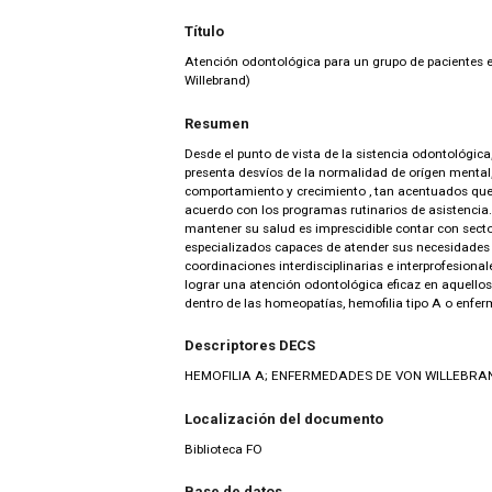
Título
Atención odontológica para un grupo de pacientes e
Willebrand)
Resumen
Desde el punto de vista de la sistencia odontológica
presenta desvíos de la normalidad de orígen mental, 
comportamiento y crecimiento , tan acentuados que
acuerdo con los programas rutinarios de asistencia.
mantener su salud es imprescidible contar con secto
especializados capaces de atender sus necesidades 
coordinaciones interdisciplinarias e interprofesional
lograr una atención odontológica eficaz en aquellos
dentro de las homeopatías, hemofilia tipo A o enfe
Descriptores DECS
HEMOFILIA A; ENFERMEDADES DE VON WILLEBRA
Localización del documento
Biblioteca FO
Base de datos