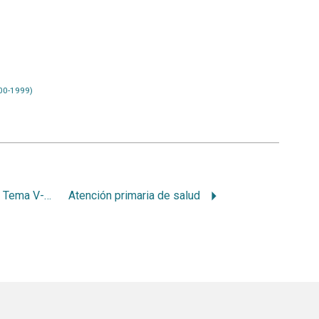
00-1999)
Atención de la salud Tema V-B. Epidemiología bucal. Tema VI.
Atención primaria de salud