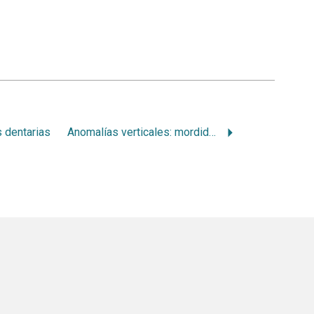
 dentarias
Anomalías verticales: mordida abierta: diagnóstico y pronóstico