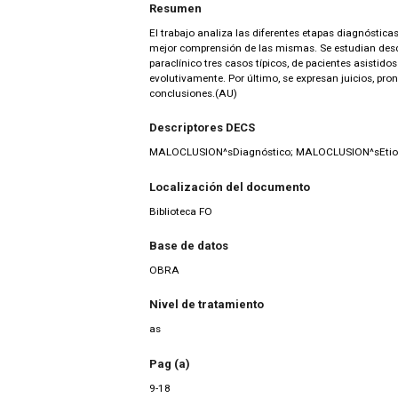
Resumen
El trabajo analiza las diferentes etapas diagnóstica
mejor comprensión de las mismas. Se estudian desde 
paraclínico tres casos típicos, de pacientes asistido
evolutivamente. Por último, se expresan juicios, pro
conclusiones.(AU)
Descriptores DECS
MALOCLUSION^sDiagnóstico; MALOCLUSION^sEtio
Localización del documento
Biblioteca FO
Base de datos
OBRA
Nivel de tratamiento
as
Pag (a)
9-18