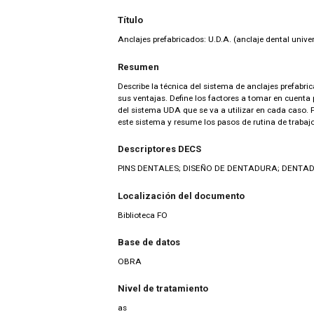
Título
Anclajes prefabricados: U.D.A. (anclaje dental univer
Resumen
Describe la técnica del sistema de anclajes prefabr
sus ventajas. Define los factores a tomar en cuenta p
del sistema UDA que se va a utilizar en cada caso. F
este sistema y resume los pasos de rutina de trabaj
Descriptores DECS
PINS DENTALES; DISEÑO DE DENTADURA; DENTAD
Localización del documento
Biblioteca FO
Base de datos
OBRA
Nivel de tratamiento
as