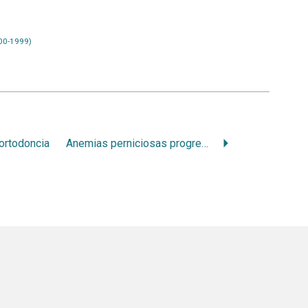
00-1999)
 ortodoncia
Anemias perniciosas progresivas o anemia esencial