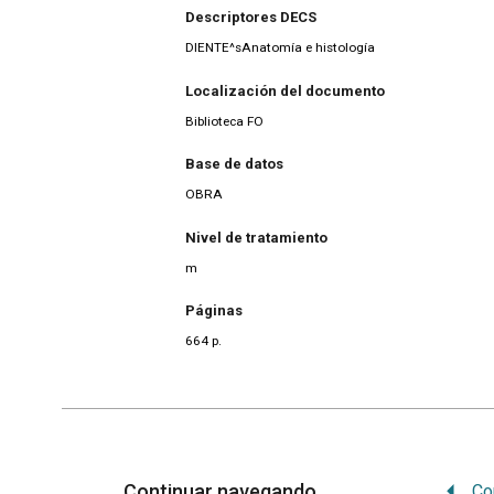
Descriptores DECS
DIENTE^sAnatomía e histología
Localización del documento
Biblioteca FO
Base de datos
OBRA
Nivel de tratamiento
m
Páginas
664 p.
Continuar navegando