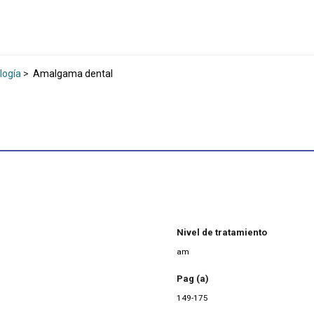
logía
>
Amalgama dental
Nivel de tratamiento
am
Pag (a)
149-175