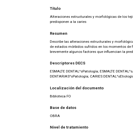
Título
Alteraciones estructurales y morfológicas de los te
predisponen a la caries
Resumen
Describe las alteraciones estructurales y morfológic
de estados mórbidos sufridos en los momentos de f
brevemente algunos factores que influencian la predi
Descriptores DECS
ESMALTE DENTAL^sPatología; ESMALTE DENTAL^
DENTARIAS^sPatología; CARIES DENTAL^sEtiologí
Localización del documento
Biblioteca FO
Base de datos
OBRA
Nivel de tratamiento