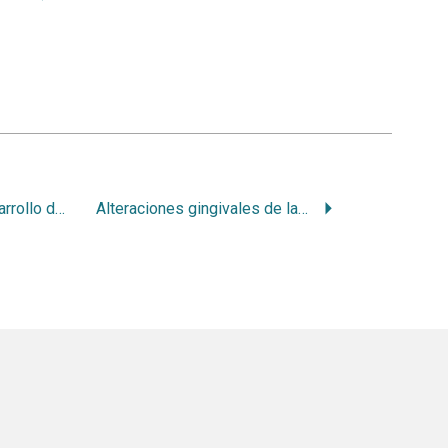
Alteración en el desarrollo de los gérmenes de dientes permanentes causadas por procesos infecciosos crónicos en sus predecesores temporales
Alteraciones gingivales de la dentición temporaria