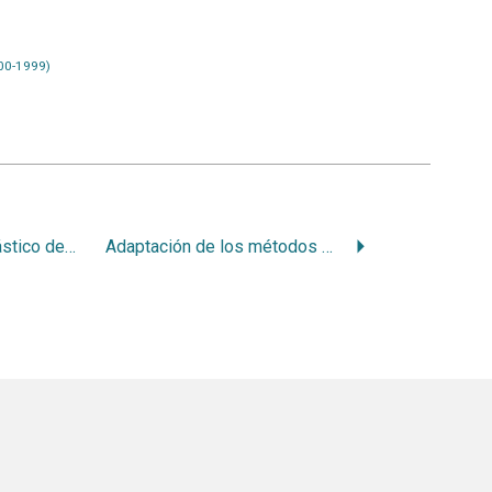
00-1999)
Actividor abierto, elástico de Klammt: sus requisitos
Adaptación de los métodos de impregnación metálica de del Río Hortega al estudio del hueso y de la dentina