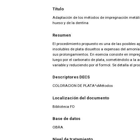
Título
Adaptación de los métodos de impregnación metálica
hueso y de la dentina
Resumen
El procedimiento propuesto es una de las posibles 
insolubles de plata disueltos a expensas del amoníac
sus prolongamientos. En esencia consiste en impregn
luego por el carbonato de plata, sometiéndolo a la a
variable y reduciendo por el formol. Se detalla el pr
Descriptores DECS
COLORACION DE PLATA^sMétodos
Localización del documento
Biblioteca FO
Base de datos
OBRA
Nivel de tratamiento