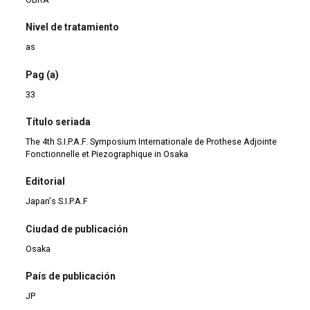
Nivel de tratamiento
as
Pag (a)
33
Título seriada
The 4th S.I.P.A.F. Symposium Internationale de Prothese Adjointe
Fonctionnelle et Piezographique in Osaka
Editorial
Japan's S.I.P.A.F
Ciudad de publicación
Osaka
País de publicación
JP